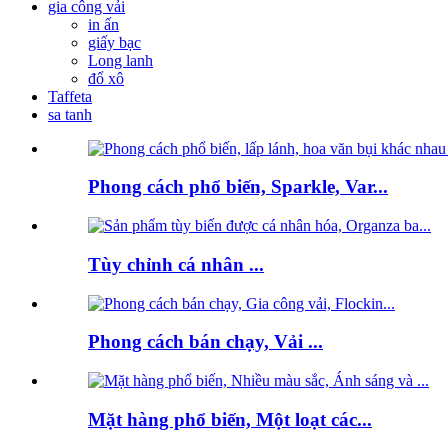
gia công vải
in ấn
giấy bạc
Long lanh
đổ xô
Taffeta
sa tanh
Phong cách phổ biến, Sparkle, Var...
Tùy chỉnh cá nhân ...
Phong cách bán chạy, Vải ...
Mặt hàng phổ biến, Một loạt các...