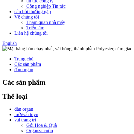
tin tức công ty
Công nghiệp Tin tức
câu hỏi thường gặp
Về chúng tôi
Tham quan nhà máy
Triển lãm
Liên hệ chúng tôi
English
Trang chủ
Các sản phẩm
đàn organ
Các sản phẩm
Thể loại
đàn organ
lưới/vải tuyn
vải trang trí
Gói Hoa & Quà
Organza cuộn