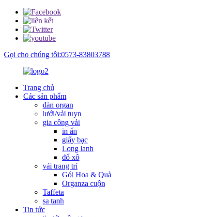
Gọi cho chúng tôi:0573-83803788
Trang chủ
Các sản phẩm
đàn organ
lưới/vải tuyn
gia công vải
in ấn
giấy bạc
Long lanh
đổ xô
vải trang trí
Gói Hoa & Quà
Organza cuộn
Taffeta
sa tanh
Tin tức