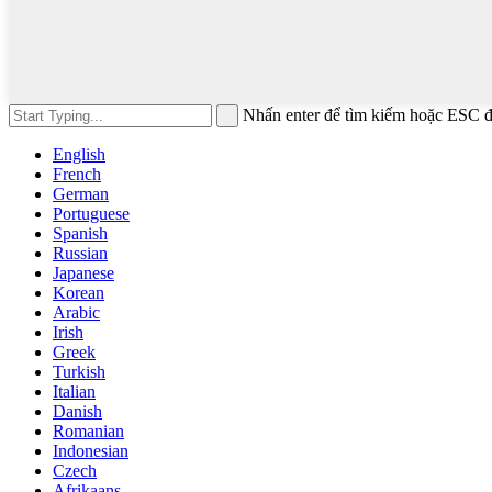
Nhấn enter để tìm kiếm hoặc ESC 
English
French
German
Portuguese
Spanish
Russian
Japanese
Korean
Arabic
Irish
Greek
Turkish
Italian
Danish
Romanian
Indonesian
Czech
Afrikaans