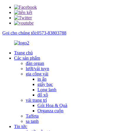
Gọi cho chúng tôi:0573-83803788
Trang chủ
Các sản phẩm
đàn organ
lưới/vải tuyn
gia công vải
in ấn
giấy bạc
Long lanh
đổ xô
vải trang trí
Gói Hoa & Quà
Organza cuộn
Taffeta
sa tanh
Tin tức