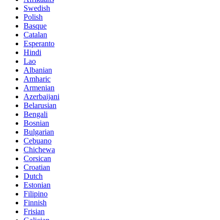
Swedish
Polish
Basque
Catalan
Esperanto
Hindi
Lao
Albanian
Amharic
Armenian
Azerbaijani
Belarusian
Bengali
Bosnian
Bulgarian
Cebuano
Chichewa
Corsican
Croatian
Dutch
Estonian
Filipino
Finnish
Frisian