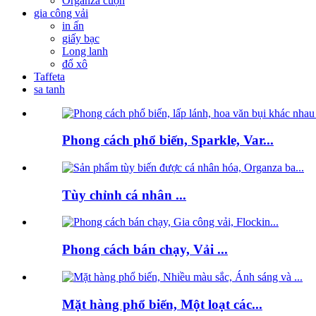
Organza cuộn
gia công vải
in ấn
giấy bạc
Long lanh
đổ xô
Taffeta
sa tanh
Phong cách phổ biến, Sparkle, Var...
Tùy chỉnh cá nhân ...
Phong cách bán chạy, Vải ...
Mặt hàng phổ biến, Một loạt các...