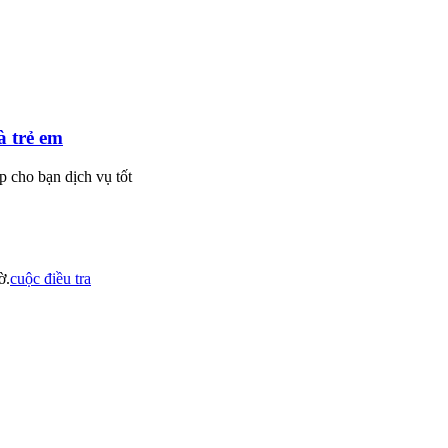
à trẻ em
p cho bạn dịch vụ tốt
ờ.
cuộc điều tra