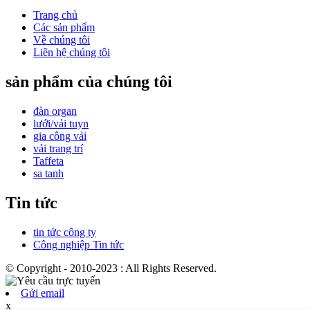
Trang chủ
Các sản phẩm
Về chúng tôi
Liên hệ chúng tôi
sản phẩm của chúng tôi
đàn organ
lưới/vải tuyn
gia công vải
vải trang trí
Taffeta
sa tanh
Tin tức
tin tức công ty
Công nghiệp Tin tức
© Copyright - 2010-2023 : All Rights Reserved.
Gửi email
x