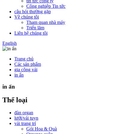
tin tức công ty
Công nghiệp Tin tức
câu hỏi thường gặp
Về chúng tôi
Tham quan nhà máy
Triển lãm
Liên hệ chúng tôi
English
Trang chủ
Các sản phẩm
gia công vải
in ấn
in ấn
Thể loại
đàn organ
lưới/vải tuyn
vải trang trí
Gói Hoa & Quà