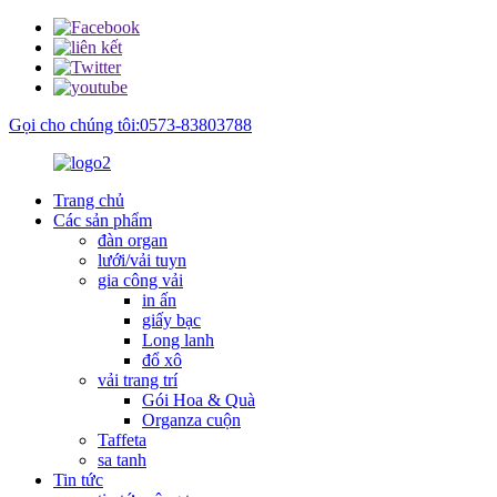
Gọi cho chúng tôi:0573-83803788
Trang chủ
Các sản phẩm
đàn organ
lưới/vải tuyn
gia công vải
in ấn
giấy bạc
Long lanh
đổ xô
vải trang trí
Gói Hoa & Quà
Organza cuộn
Taffeta
sa tanh
Tin tức