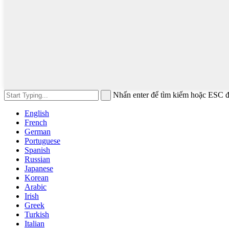
Nhấn enter để tìm kiếm hoặc ESC 
English
French
German
Portuguese
Spanish
Russian
Japanese
Korean
Arabic
Irish
Greek
Turkish
Italian