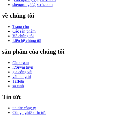
shengrong5@jxsrfz.com
về chúng tôi
Trang chủ
Các sản phẩm
Về chúng tôi
Liên hệ chúng tôi
sản phẩm của chúng tôi
đàn organ
lưới/vải tuyn
gia công vải
vải trang trí
Taffeta
sa tanh
Tin tức
tin tức công ty
Công nghiệp Tin tức