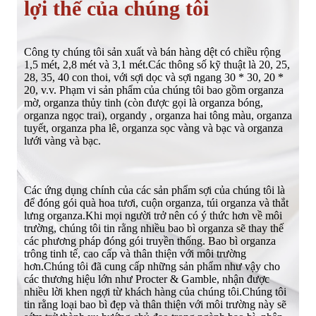
lợi thế của chúng tôi
Công ty chúng tôi sản xuất và bán hàng dệt có chiều rộng
1,5 mét, 2,8 mét và 3,1 mét.Các thông số kỹ thuật là 20, 25,
28, 35, 40 con thoi, với sợi dọc và sợi ngang 30 * 30, 20 *
20, v.v. Phạm vi sản phẩm của chúng tôi bao gồm organza
mờ, organza thủy tinh (còn được gọi là organza bóng,
organza ngọc trai), organdy , organza hai tông màu, organza
tuyết, organza pha lê, organza sọc vàng và bạc và organza
lưới vàng và bạc.
Các ứng dụng chính của các sản phẩm sợi của chúng tôi là
để đóng gói quà hoa tươi, cuộn organza, túi organza và thắt
lưng organza.Khi mọi người trở nên có ý thức hơn về môi
trường, chúng tôi tin rằng nhiều bao bì organza sẽ thay thế
các phương pháp đóng gói truyền thống. Bao bì organza
trông tinh tế, cao cấp và thân thiện với môi trường
hơn.Chúng tôi đã cung cấp những sản phẩm như vậy cho
các thương hiệu lớn như Procter & Gamble, nhận được
nhiều lời khen ngợi từ khách hàng của chúng tôi.Chúng tôi
tin rằng loại bao bì đẹp và thân thiện với môi trường này sẽ