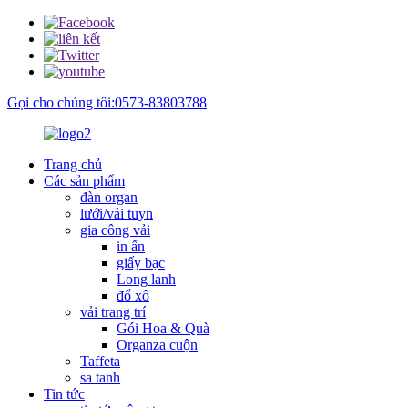
Gọi cho chúng tôi:0573-83803788
Trang chủ
Các sản phẩm
đàn organ
lưới/vải tuyn
gia công vải
in ấn
giấy bạc
Long lanh
đổ xô
vải trang trí
Gói Hoa & Quà
Organza cuộn
Taffeta
sa tanh
Tin tức