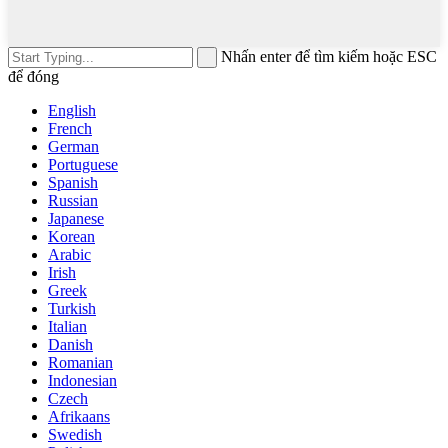
Nhấn enter để tìm kiếm hoặc ESC
để đóng
English
French
German
Portuguese
Spanish
Russian
Japanese
Korean
Arabic
Irish
Greek
Turkish
Italian
Danish
Romanian
Indonesian
Czech
Afrikaans
Swedish